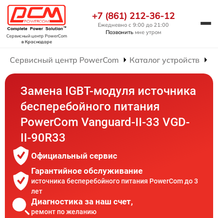
+7 (861) 212-36-12
Ежедневно с 9:00 до 21:00
Позвонить
мне утром
Сервисный центр PowerCom
в Краснодаре
Сервисный центр PowerCom
Каталог устройств
Р
Замена IGBT-модуля источника
бесперебойного питания
PowerCom Vanguard-II-33 VGD-
II-90R33
Официальный сервис
Гарантийное обслуживание
источника бесперебойного питания PowerCom до 3
лет
Диагностика за наш счет,
ремонт по желанию