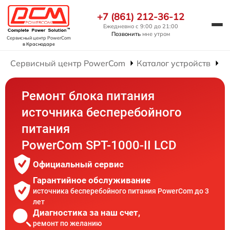
+7 (861) 212-36-12
Ежедневно с 9:00 до 21:00
Позвонить
мне утром
Сервисный центр PowerCom
в Краснодаре
Сервисный центр PowerCom
Каталог устройств
Р
Ремонт блока питания
источника бесперебойного
питания
PowerCom SPT-1000-II LCD
Официальный сервис
Гарантийное обслуживание
источника бесперебойного питания PowerCom до 3
лет
Диагностика за наш счет,
ремонт по желанию