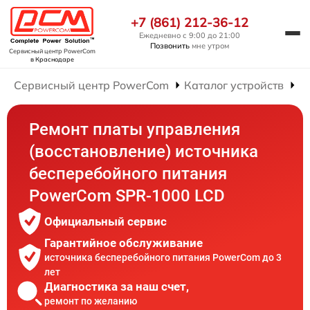
+7 (861) 212-36-12
Ежедневно с 9:00 до 21:00
Позвонить
мне утром
Сервисный центр PowerCom
в Краснодаре
Сервисный центр PowerCom
Каталог устройств
Р
Ремонт платы управления
(восстановление) источника
бесперебойного питания
PowerCom SPR-1000 LCD
Официальный сервис
Гарантийное обслуживание
источника бесперебойного питания PowerCom до 3
лет
Диагностика за наш счет,
ремонт по желанию