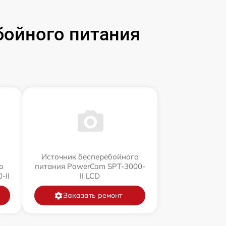
бойного питания
Источник бесперебойного
о
питания PowerCom SPT-3000-
-II
II LCD
Заказать ремонт