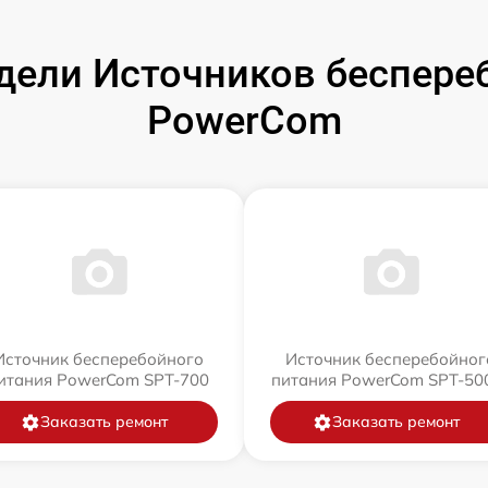
ели Источников беспере
PowerCom
Источник бесперебойного
Источник бесперебойног
итания PowerCom SPT-700
питания PowerCom SPT-500
Заказать ремонт
Заказать ремонт