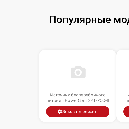
Популярные мод
Источник бесперебойного
питания PowerCom SPT-700-II
п
Заказать ремонт