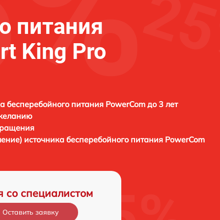
о питания
t King Pro
а бесперебойного питания PowerCom до 3 лет
 желанию
бращения
ление) источника бесперебойного питания
PowerCom
я со специалистом
Оставить заявку