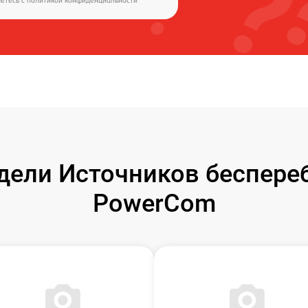
аетесь c
политикой конфиденциальности
ели Источников беспере
PowerCom