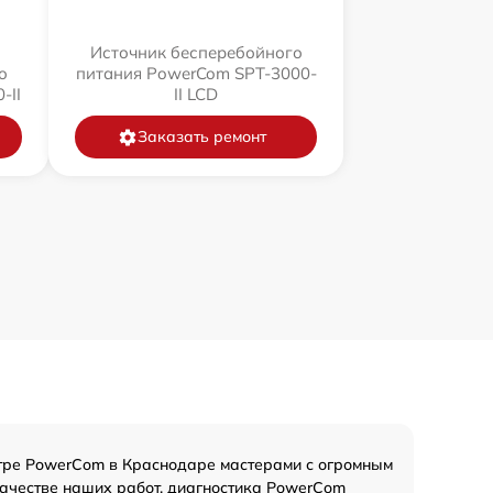
Источник бесперебойного
о
питания PowerCom SPT-3000-
-II
II LCD
Заказать ремонт
тре PowerCom в Краснодаре мастерами с огромным
 качестве наших работ. диагностика PowerCom