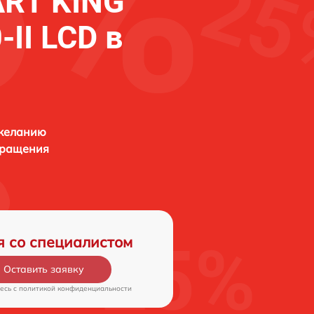
RT KING
II LCD в
 желанию
бращения
я со специалистом
Оставить заявку
есь c
политикой конфиденциальности