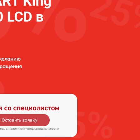
RT King
 LCD в
 желанию
бращения
я со специалистом
Оставить заявку
есь c
политикой конфиденциальности