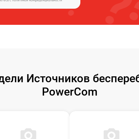
аетесь c
политикой конфиденциальности
ели Источников беспере
PowerCom