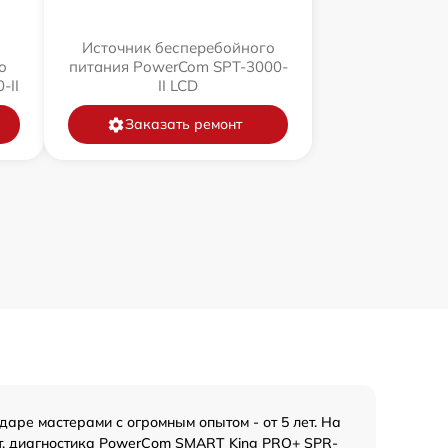
Источник бесперебойного
о
питания PowerCom SPT-3000-
-II
II LCD
Заказать ремонт
ре мастерами с огромным опытом - от 5 лет. На
от. диагностика PowerCom SMART King PRO+ SPR-