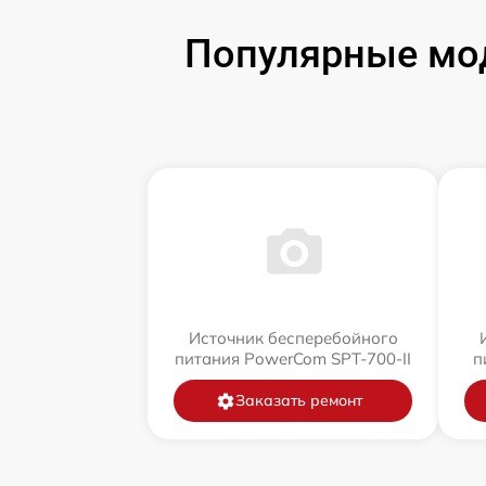
Популярные мод
Источник бесперебойного
питания PowerCom SPT-700-II
п
Заказать ремонт