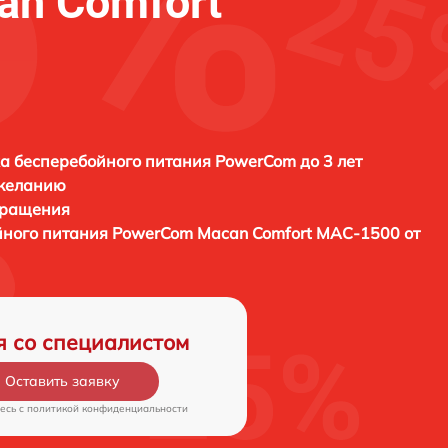
n Comfort
а бесперебойного питания PowerCom до 3 лет
 желанию
бращения
йного питания
PowerCom Macan Comfort MAC-1500 от
я со специалистом
Оставить заявку
есь c
политикой конфиденциальности