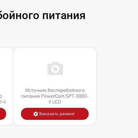
бойного питания
Источник бесперебойного
о
питания PowerCom SPT-3000-
-II
II LCD
Заказать ремонт