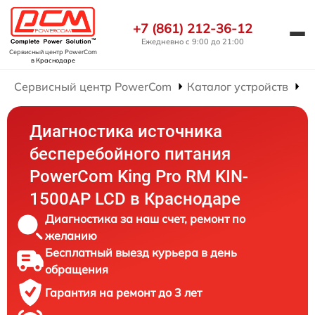
+7 (861) 212-36-12
Ежедневно с 9:00 до 21:00
Сервисный центр PowerCom
в Краснодаре
Сервисный центр PowerCom
Каталог устройств
Р
Диагностика источника
бесперебойного питания
PowerCom King Pro RM KIN-
1500AP LCD в Краснодаре
Диагностика за наш счет, ремонт по
желанию
Бесплатный выезд курьера в день
обращения
Гарантия на ремонт до 3 лет