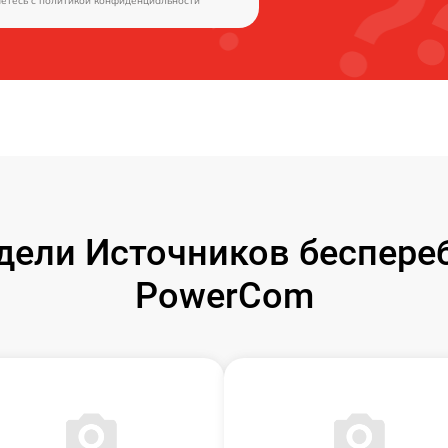
аетесь c
политикой конфиденциальности
ели Источников беспере
PowerCom