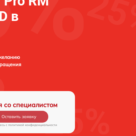
 Pro RM
D в
 желанию
бращения
я со специалистом
Оставить заявку
есь c
политикой конфиденциальности