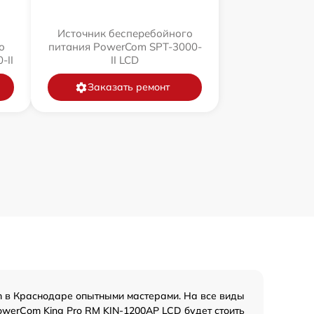
Источник бесперебойного
о
питания PowerCom SPT-3000-
-II
II LCD
Заказать ремонт
 в Краснодаре опытными мастерами. На все виды
owerCom King Pro RM KIN-1200AP LCD будет стоить