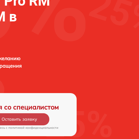
 Pro RM
M в
 желанию
бращения
я со специалистом
Оставить заявку
есь c
политикой конфиденциальности