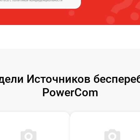
аетесь c
политикой конфиденциальности
ели Источников беспере
PowerCom